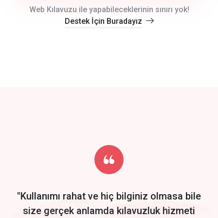
crm auto cync
Web Kılavuzu ile yapabileceklerinin sınırı yok!
Destek İçin Buradayız
click to call back
track energy costs
predictive dialing
Get Started
Start by trying our service for 30 days free trial no credit card
required.
"Kullanımı rahat ve hiç bilginiz olmasa bile
size gerçek anlamda kılavuzluk hizmeti