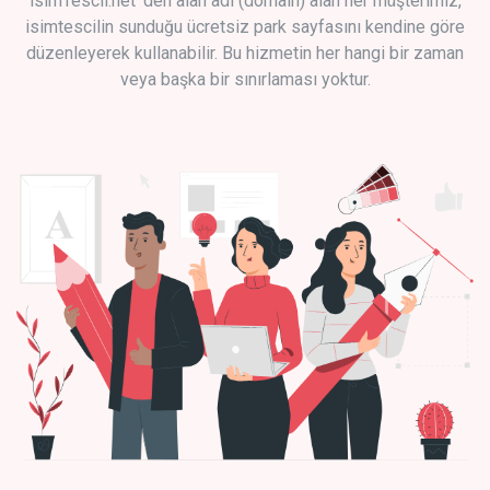
isimTescil.net 'den alan adı (domain) alan her müşterimiz,
isimtescilin sunduğu ücretsiz park sayfasını kendine göre
düzenleyerek kullanabilir. Bu hizmetin her hangi bir zaman
veya başka bir sınırlaması yoktur.