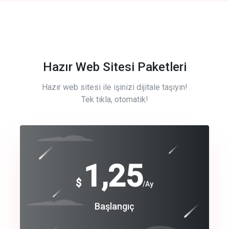
Hazır Web Sitesi Paketleri
Hazır web sitesi ile işinizi dijitale taşıyın!
Tek tıkla, otomatik!
Free
1,25
$
/Ay
Basic
Başlangıç