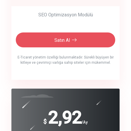
SEO Optimizasyon Modülü
Satın Al
E-Ticaret yönetim özelliği bulunmaktadır. Sürekli büyüyen bir
kitleye ve çevrimiçi varlığa sahip siteler için mükemmel.
crm auto cync
click to call back
240
2,92
$
$
/year
/Ay
track energy costs