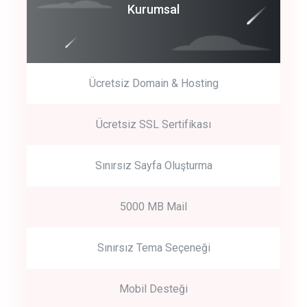
Coroprate
Kurumsal
predictive dialing
Ücretsiz Domain & Hosting
Get Started
Ücretsiz SSL Sertifikası
Start by trying our service for 30 days free trial no credit card
required.
Sınırsız Sayfa Oluşturma
5000 MB Mail
Sınırsız Tema Seçeneği
Mobil Desteği